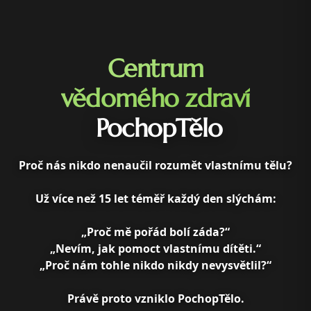
Centrum
vědomého zdraví
PochopTělo
Proč nás nikdo nenaučil rozumět vlastnímu tělu?
Už více než 15 let téměř každý den slýchám:
„Proč mě pořád bolí záda?“
„Nevím, jak pomoct vlastnímu dítěti.“
„Proč nám tohle nikdo nikdy nevysvětlil?“
Právě proto vzniklo PochopTělo.