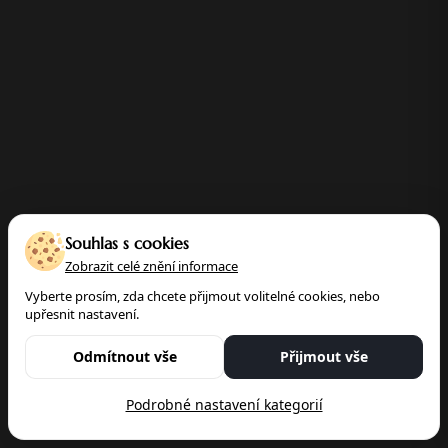
Souhlas s cookies
Zobrazit celé znění informace
Vyberte prosím, zda chcete přijmout volitelné cookies, nebo
upřesnit nastavení.
80 %
66 dní
komunita
Odmítnout vše
Přijmout vše
LIDÍ ZNÁ BOLEST
Ø PN SE ZÁDY
PRO ZDRAVĚJŠÍ
Podrobné nastavení kategorií
ZAD
ŽIVOT